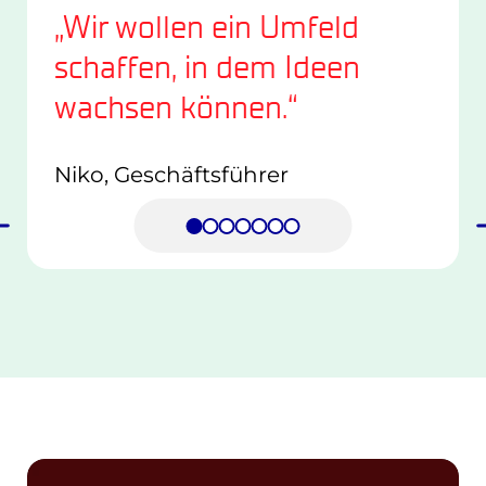
 ist bei uns
len ein Umfeld
nd – und genau
, in dem Ideen
den Alltag
 können.“
häftsführer