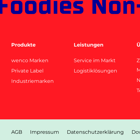
Foodies Non
Produkte
Leistungen
Ü
wenco Marken
Service im Markt
Z
M
Private Label
Logistiklösungen
N
Industriemarken
AGB
Impressum
Datenschutz­erklärung
Do