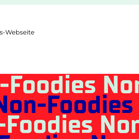
s-Webseite
-Foodies No
Non-Foodies
-Foodies No