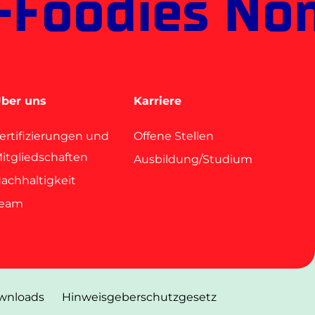
-Foodies No
ber uns
Karriere
ertifizierungen und
Offene Stellen
itgliedschaften
Ausbildung/Studium
achhaltigkeit
Team
wnloads
Hinweisgeberschutzgesetz