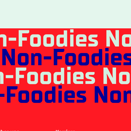
n-Foodies N
 Non-Foodie
n-Foodies No
-Foodies No