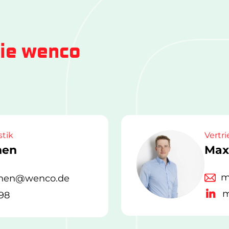
die wenco
stik
Vertr
hen
Max
m
chen@wenco.de
m
98