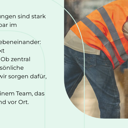
ngen sind stark
bar im
nebeneinander:
kt
Ob zentral
sönliche
ir sorgen dafür,
einem Team, das
d vor Ort.